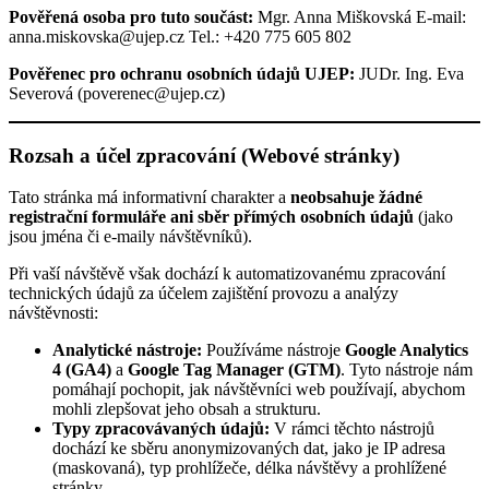
Pověřená osoba pro tuto součást:
Mgr. Anna Miškovská E-mail:
anna.miskovska@ujep.cz Tel.: +420 775 605 802
Pověřenec pro ochranu osobních údajů UJEP:
JUDr. Ing. Eva
Severová (poverenec@ujep.cz)
Rozsah a účel zpracování (Webové stránky)
Tato stránka má informativní charakter a
neobsahuje žádné
registrační formuláře ani sběr přímých osobních údajů
(jako
jsou jména či e-maily návštěvníků).
Při vaší návštěvě však dochází k automatizovanému zpracování
technických údajů za účelem zajištění provozu a analýzy
návštěvnosti:
Analytické nástroje:
Používáme nástroje
Google Analytics
4 (GA4)
a
Google Tag Manager (GTM)
. Tyto nástroje nám
pomáhají pochopit, jak návštěvníci web používají, abychom
mohli zlepšovat jeho obsah a strukturu.
Typy zpracovávaných údajů:
V rámci těchto nástrojů
dochází ke sběru anonymizovaných dat, jako je IP adresa
(maskovaná), typ prohlížeče, délka návštěvy a prohlížené
stránky.