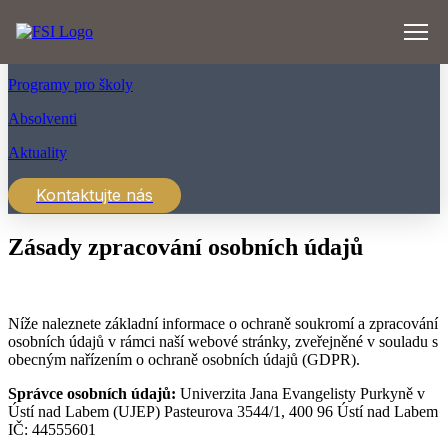
Přejít
k
Uchazeč
obsahu
Programy pro školy
Absolventi
Aktuality
Kontaktujte nás
Zásady zpracování osobních údajů
Níže naleznete základní informace o ochraně soukromí a zpracování
osobních údajů v rámci naší webové stránky, zveřejněné v souladu s
obecným nařízením o ochraně osobních údajů (GDPR).
Správce osobních údajů:
Univerzita Jana Evangelisty Purkyně v
Ústí nad Labem (UJEP) Pasteurova 3544/1, 400 96 Ústí nad Labem
IČ: 44555601