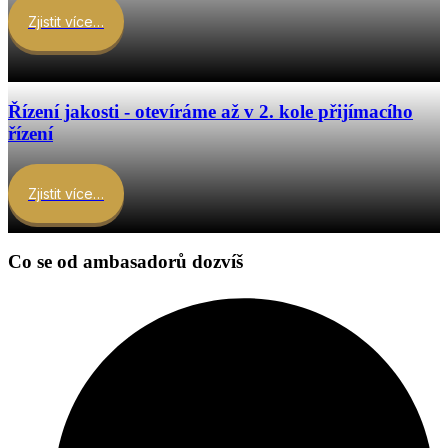
Zjistit více…
Řízení jakosti - otevíráme až v 2. kole přijímacího
řízení
Zjistit více…
Co se od ambasadorů dozvíš