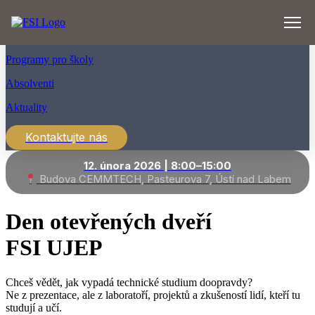
Přejít
k
Uchazeč
obsahu
Programy pro školy
Absolventi
Aktuality
Kontaktujte nás
12. února 2026 | 8:00–15:00
Budova CEMMTECH, Pasteurova 7, Ústí nad Labem
Den otevřených dveří
FSI UJEP
Chceš vědět, jak vypadá technické studium doopravdy?
Ne z prezentace, ale z laboratoří, projektů a zkušeností lidí, kteří tu
studují a učí.